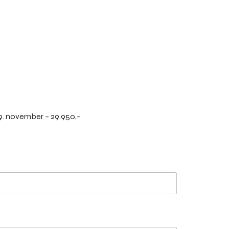
n Svart belte – Trondheim, Modul 1 og 2, 24, 25 og 26. november og 8, 9 og 10 desember – påmelding innen 9. november – 29.950,-