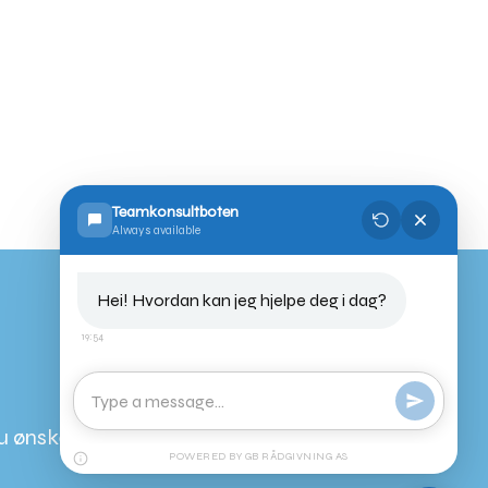
Teamkonsultboten
Always available
Hei! Hvordan kan jeg hjelpe deg i dag?
19:54
Telefon: +47 902 20 725
E-post: post@teamkonsult.no
u ønsker en uforpliktende og kostnadsfri
POWERED BY GB RÅDGIVNING AS
samtale ta kontakt!