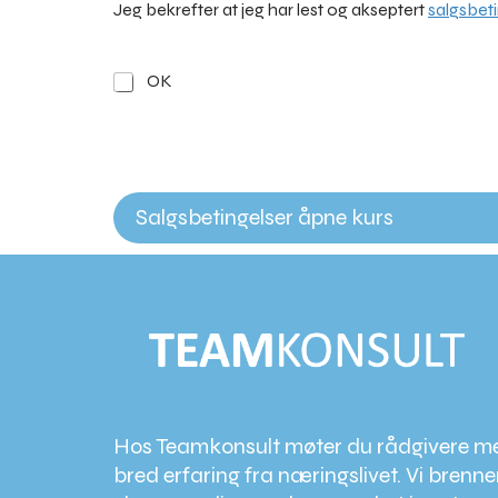
Jeg bekrefter at jeg har lest og akseptert
salgsbet
J
OK
e
g
b
e
k
r
Salgsbetingelser åpne kurs
e
f
t
e
r
a
t
j
e
g
h
Hos Teamkonsult møter du rådgivere m
a
bred erfaring fra næringslivet. Vi brenne
r