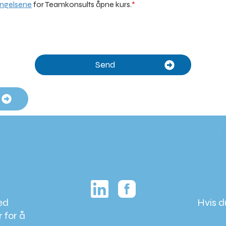
ingelsene
for Teamkonsults åpne kurs.
*
Send
ed
Hvis d
r for å