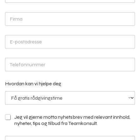
m
e
F
*
i
r
m
E
a
-
p
o
T
s
e
t
l
a
e
d
Hvordan kan vi hjelpe deg
f
r
o
e
n
s
n
s
u
e
m
*
E
Jeg vil gjerne motta nyhetsbrev med relevant innhold,
m
-
nyheter, tips og tilbud fra Teamkonsult.
e
p
r
o
M